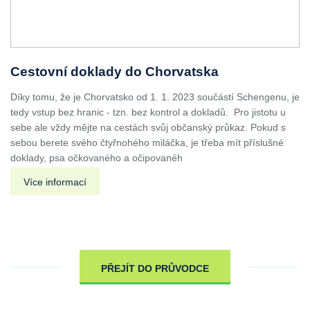
Cestovní doklady do Chorvatska
Díky tomu, že je Chorvatsko od 1. 1. 2023 součástí Schengenu, je
tedy vstup bez hranic - tzn. bez kontrol a dokladů. Pro jistotu u
sebe ale vždy mějte na cestách svůj občanský průkaz. Pokud s
sebou berete svého čtyřnohého miláčka, je třeba mít příslušné
doklady, psa očkovaného a očipovanéh
Více informací
PŘEJÍT DO PRŮVODCE