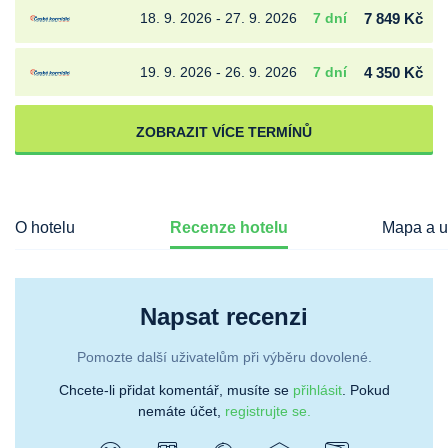
18. 9. 2026 - 27. 9. 2026
7 dní
7 849 Kč
19. 9. 2026 - 26. 9. 2026
7 dní
4 350 Kč
ZOBRAZIT VÍCE TERMÍNŮ
O hotelu
Recenze hotelu
Mapa a u
Napsat recenzi
Pomozte další uživatelům při výběru dovolené.
Chcete-li přidat komentář, musíte se
přihlásit
. Pokud
nemáte účet,
registrujte se.