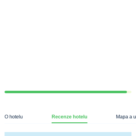
O hotelu
Recenze hotelu
Mapa a u