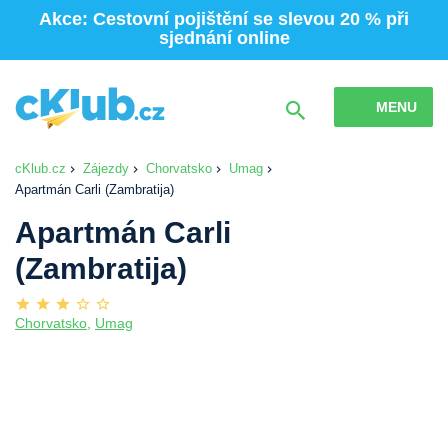
Akce: Cestovní pojištění se slevou 20 % při
sjednání online
MENU
cKlub.cz
Zájezdy
Chorvatsko
Umag
Apartmán Carli (Zambratija)
Apartmán Carli
(Zambratija)
Chorvatsko
,
Umag