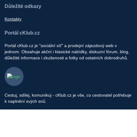
Důležité odkazy
Kontakty
Portál cKlub.cz
Portál cKlub.cz je "sociální síť" a prodejní zájezdový web v
jednom. Obsahuje akční i klasické nabídky, diskuzní fórum, blog,
důležité informace i zkušenosti a fotky od ostatních dobrodruhů.
Cestuj, sdílej, komunikuj - cKlub.cz je vše, co cestovatel potřebuje
k naplnění svých snů.
Provozovatel portálu: cklub s.r.o, Pod Stárkou 1560/35, Praha 4
IČ: 06657524