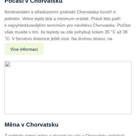
Počasí v Chorvatsku
Kontinentální a středozemní podnebí Chorvatska hovoří o
jediném. Velice teplá léta a minimum srážek. Právě léto patří
k nejvyhledávanějším termínům pro návštěvu Chorvatska. Počítat
však musíte s tím, že teploty se zde pohybují kolem 35 °C až 38
°C. V červenci dokonce ještě více. Na druhou stranu, na
Více informací
Měna v Chorvatsku
Z pohledu tamní měny a placení na vás v Chorvatsku nečekají