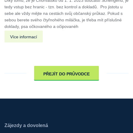
Díky tomu, že je Chorvatsko od 1. 1. 2023 součástí Schengenu, je
tedy vstup bez hranic - tzn. bez kontrol a dokladů. Pro jistotu u
sebe ale vždy mějte na cestách svůj občanský průkaz. Pokud s
sebou berete svého čtyřnohého miláčka, je třeba mít příslušné
doklady, psa očkovaného a očipovanéh
Více informací
PŘEJÍT DO PRŮVODCE
Zájezdy a dovolená