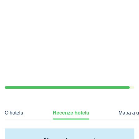
O hotelu
Recenze hotelu
Mapa a u