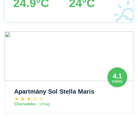
24.9°C
24°C
4,1
DOBRÉ
Apartmány Sol Stella Maris
Chorvatsko
- Umag