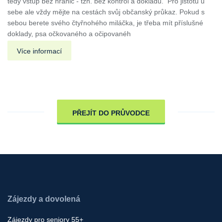
tedy vstup bez hranic - tzn. bez kontrol a dokladů. Pro jistotu u
sebe ale vždy mějte na cestách svůj občanský průkaz. Pokud s
sebou berete svého čtyřnohého miláčka, je třeba mít příslušné
doklady, psa očkovaného a očipovanéh
Více informací
PŘEJÍT DO PRŮVODCE
Zájezdy a dovolená
Zájezdy pro seniory 55+