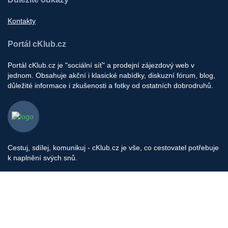
Kontakty
Portál cKlub.cz
Portál cKlub.cz je "sociální síť" a prodejní zájezdový web v
jednom. Obsahuje akční i klasické nabídky, diskuzní fórum, blog,
důležité informace i zkušenosti a fotky od ostatních dobrodruhů.
Cestuj, sdílej, komunikuj - cKlub.cz je vše, co cestovatel potřebuje
k naplnění svých snů.
Provozovatel portálu: cklub s.r.o, Pod Stárkou 1560/35, Praha 4
IČ: 06657524