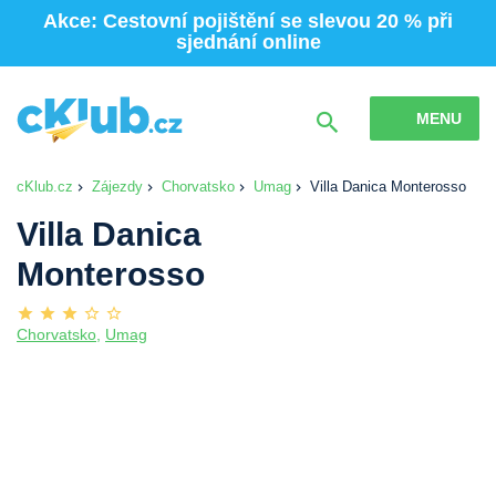
Akce: Cestovní pojištění se slevou 20 % při
sjednání online
MENU
cKlub.cz
Zájezdy
Chorvatsko
Umag
Villa Danica Monterosso
Villa Danica
Monterosso
Chorvatsko
,
Umag