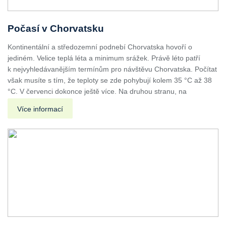
Počasí v Chorvatsku
Kontinentální a středozemní podnebí Chorvatska hovoří o
jediném. Velice teplá léta a minimum srážek. Právě léto patří
k nejvyhledávanějším termínům pro návštěvu Chorvatska. Počítat
však musíte s tím, že teploty se zde pohybují kolem 35 °C až 38
°C. V červenci dokonce ještě více. Na druhou stranu, na
Více informací