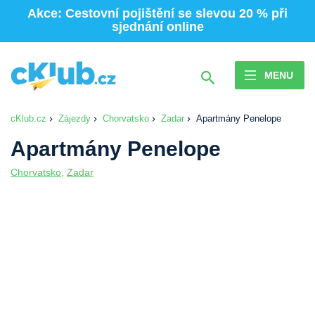
Akce: Cestovní pojištění se slevou 20 % při
sjednání online
MENU
cKlub.cz
Zájezdy
Chorvatsko
Zadar
Apartmány Penelope
Apartmány Penelope
Chorvatsko
,
Zadar