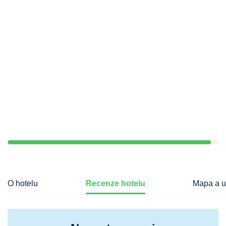
O hotelu
Recenze hotelu
Mapa a u