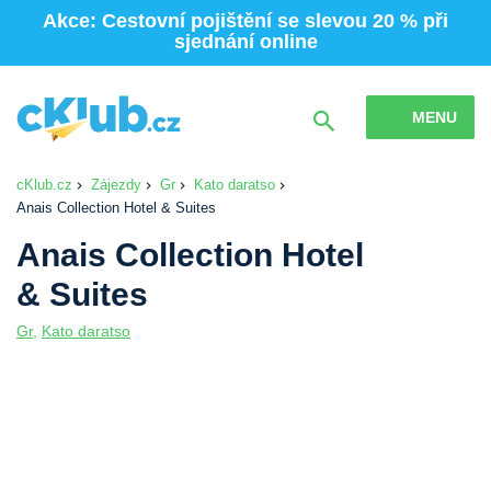
Akce: Cestovní pojištění se slevou 20 % při
sjednání online
MENU
cKlub.cz
Zájezdy
Gr
Kato daratso
Anais Collection Hotel & Suites
Anais Collection Hotel
& Suites
Gr
,
Kato daratso