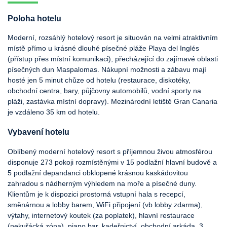
Poloha hotelu
Moderní, rozsáhlý hotelový resort je situován na velmi atraktivním
místě přímo u krásné dlouhé písečné pláže Playa del Inglés
(přístup přes místní komunikaci), přecházející do zajímavé oblasti
písečných dun Maspalomas. Nákupní možnosti a zábavu mají
hosté jen 5 minut chůze od hotelu (restaurace, diskotéky,
obchodní centra, bary, půjčovny automobilů, vodní sporty na
pláži, zastávka místní dopravy). Mezinárodní letiště Gran Canaria
je vzdáleno 35 km od hotelu.
Vybavení hotelu
Oblíbený moderní hotelový resort s příjemnou živou atmosférou
disponuje 273 pokoji rozmístěnými v 15 podlažní hlavní budově a
5 podlažní depandanci obklopené krásnou kaskádovitou
zahradou s nádherným výhledem na moře a písečné duny.
Klientům je k dispozici prostorná vstupní hala s recepcí,
směnárnou a lobby barem, WiFi připojení (vb lobby zdarma),
výtahy, internetový koutek (za poplatek), hlavní restaurace
(nekuřácká zóna), piano bar, kadeřnictví, obchodní arkáda, 3