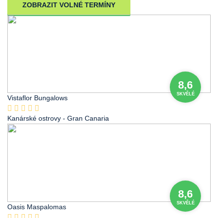
ZOBRAZIT VOLNÉ TERMÍNY
8,6
SKVĚLÉ
Vistaflor Bungalows
Kanárské ostrovy
- Gran Canaria
8,6
SKVĚLÉ
Oasis Maspalomas