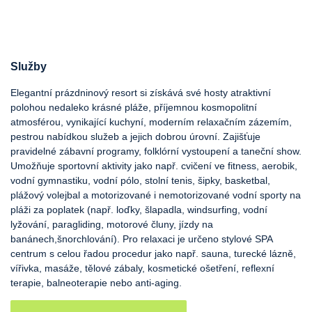
Služby
Elegantní prázdninový resort si získává své hosty atraktivní
polohou nedaleko krásné pláže, příjemnou kosmopolitní
atmosférou, vynikající kuchyní, moderním relaxačním zázemím,
pestrou nabídkou služeb a jejich dobrou úrovní. Zajišťuje
pravidelné zábavní programy, folklórní vystoupení a taneční show.
Umožňuje sportovní aktivity jako např. cvičení ve fitness, aerobik,
vodní gymnastiku, vodní pólo, stolní tenis, šipky, basketbal,
plážový volejbal a motorizované i nemotorizované vodní sporty na
pláži za poplatek (např. loďky, šlapadla, windsurfing, vodní
lyžování, paragliding, motorové čluny, jízdy na
banánech,šnorchlování). Pro relaxaci je určeno stylové SPA
centrum s celou řadou procedur jako např. sauna, turecké lázně,
vířivka, masáže, tělové zábaly, kosmetické ošetření, reflexní
terapie, balneoterapie nebo anti-aging.