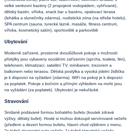
velké venkovní bazény (2 propojené vodopádem, vyhřívané),
dětský bazén, vířivka, snack bar u bazénu, opalovací terasa
(lehátka a slunečníky zdarma), nudistická zóna (na střeše hotelu),
SPA centrum (sauna, turecké lázně, masáže, fitness centrum,
vířivka, kosmetický salón), sportoviště a parkoviště.
Ubytování
Moderně zařízené, prostorné dvoulůžkové pokoje s možností
přistýlky jsou vybaveny sociálním zařízením (sprcha, toaleta, fén),
telefonem, klimatizací, satelitní TV, minibarem, trezorem a
balkonem nebo terasou. Dětská postýlka a vysoká jídelní židlička
je k dispozici na vyžádání (zdarma). WiFi na pokoji je k dispozici
za poplatek. Pokoje s bočním a přímým výhledem na moře jsou
na vyžádání (za poplatek). Ubytování je nekuřácké.
Stravování
Snídaně podávané formou bohatého bufetu (koutek zdravé
výživy, dětský bufet). Hosté si mohou dokoupit servírované večeře
(předkrm a dezert formou bufetu, hlavní chod výběrem z menu,
2x týdně slavnostní gala večeře, 1x týdně tématická večeře