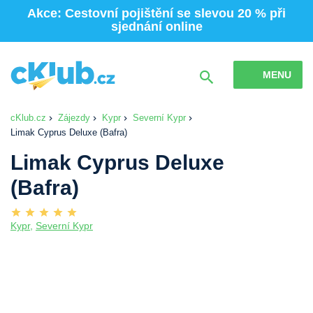
Akce: Cestovní pojištění se slevou 20 % při
sjednání online
MENU
cKlub.cz
Zájezdy
Kypr
Severní Kypr
Limak Cyprus Deluxe (Bafra)
Limak Cyprus Deluxe
(Bafra)
Kypr
,
Severní Kypr