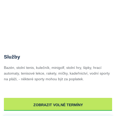
Služby
Bazén, stolní tenis, kulečník, minigolf, stolní hry, šipky, hrací
automaty, tenisové lekce, rakety, míčky, kadeřnictví, vodní sporty
na pláži, - některé sporty mohou být za poplatek.
ZOBRAZIT VOLNÉ TERMÍNY