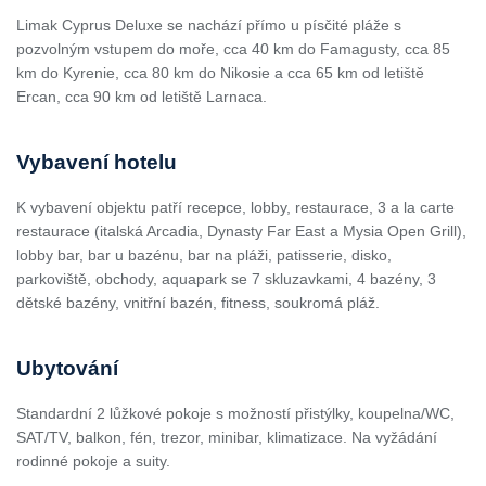
Limak Cyprus Deluxe se nachází přímo u písčité pláže s
pozvolným vstupem do moře, cca 40 km do Famagusty, cca 85
km do Kyrenie, cca 80 km do Nikosie a cca 65 km od letiště
Ercan, cca 90 km od letiště Larnaca.
Vybavení hotelu
K vybavení objektu patří recepce, lobby, restaurace, 3 a la carte
restaurace (italská Arcadia, Dynasty Far East a Mysia Open Grill),
lobby bar, bar u bazénu, bar na pláži, patisserie, disko,
parkoviště, obchody, aquapark se 7 skluzavkami, 4 bazény, 3
dětské bazény, vnitřní bazén, fitness, soukromá pláž.
Ubytování
Standardní 2 lůžkové pokoje s možností přistýlky, koupelna/WC,
SAT/TV, balkon, fén, trezor, minibar, klimatizace. Na vyžádání
rodinné pokoje a suity.