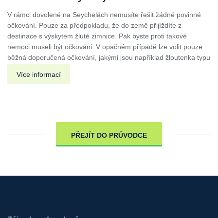
V rámci dovolené na Seychelách nemusíte řešit žádné povinné
očkování. Pouze za předpokladu, že do země přijíždíte z
destinace s výskytem žluté zimnice. Pak byste proti takové
nemoci museli být očkováni. V opačném případě lze volit pouze
běžná doporučená očkování, jakými jsou například žloutenka typu
Více informací
PŘEJÍT DO PRŮVODCE