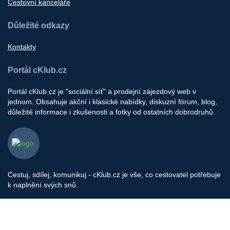
Cestovní kanceláře
Důležité odkazy
Kontakty
Portál cKlub.cz
Portál cKlub.cz je "sociální síť" a prodejní zájezdový web v
jednom. Obsahuje akční i klasické nabídky, diskuzní fórum, blog,
důležité informace i zkušenosti a fotky od ostatních dobrodruhů.
Cestuj, sdílej, komunikuj - cKlub.cz je vše, co cestovatel potřebuje
k naplnění svých snů.
Provozovatel portálu: cklub s.r.o, Pod Stárkou 1560/35, Praha 4
IČ: 06657524