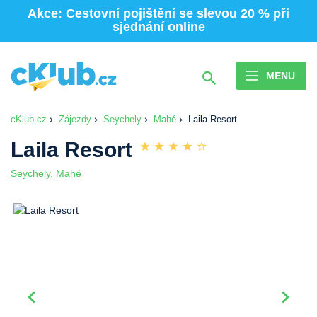
Akce: Cestovní pojištění se slevou 20 % při
sjednání online
MENU
cKlub.cz
Zájezdy
Seychely
Mahé
Laila Resort
Laila Resort
Seychely
,
Mahé