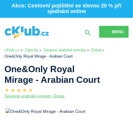
Akce: Cestovní pojištění se slevou 20 % při
sjednání online
MENU
cKlub.cz
Zájezdy
Spojené arabské emiráty
Dubai
One&Only Royal Mirage - Arabian Court
One&Only Royal
Mirage - Arabian Court
Spojené arabské emiráty
,
Dubai