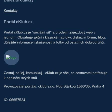
Důležité odkazy
Kontakty
Portál cKlub.cz
Portál cKlub.cz je "sociální síť" a prodejní zájezdový web v
jednom. Obsahuje akční i klasické nabídky, diskuzní fórum, blog,
důležité informace i zkušenosti a fotky od ostatních dobrodruhů.
Cestuj, sdílej, komunikuj - cKlub.cz je vše, co cestovatel potřebuje
k naplnění svých snů.
Provozovatel portálu: cklub s.r.o, Pod Stárkou 1560/35, Praha 4
IČ: 06657524