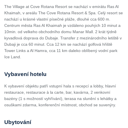
The Village at Cove Rotana Resort se nachází v emirátu Ras Al
Khaimah, v areálu The Cove Rotana Resort & Spa. Celý resort se
nachází u krásné vlastní písečné pláže, dlouhé cca 600 m.
Centrum města Ras Al Khaimah je vzdáleno pouhých 10 minut a
10min. od velkeho obchodního domu Manar Mall. 2 krát týdně
kyvadlová doprava do Dubaje. Transfer z mezinárodního letiště v
Dubaji je cca 60 minut. Cca 12 km se nachází golfová hřiště
Tower Links a Al Hamra, cca 11 km daleko oblíbený vodní park
Ice Land.
Vybavení hotelu
K vybavení objektu patří vstupní hala s recepcí a lobby, hlavní
restaurace, restaurace à la carte, bar, kavárna, 2 venkovní
bazény (1 s možností vyhřívání), terasa na slunění s lehátky a
osuškami zdarma, konferenční místnost, obchod se suvenýry.
Ubytování