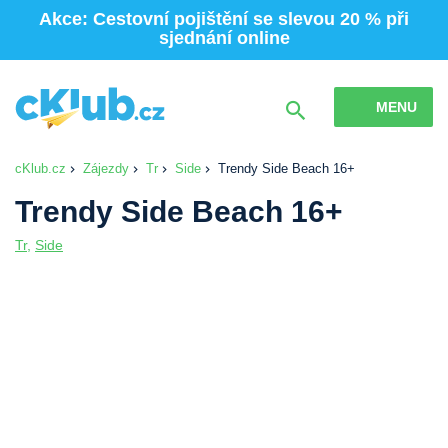
Akce: Cestovní pojištění se slevou 20 % při
sjednání online
MENU
cKlub.cz
Zájezdy
Tr
Side
Trendy Side Beach 16+
Trendy Side Beach 16+
Tr
,
Side