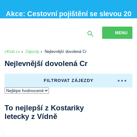
Akce: Cestovní pojištění se slevou 20
% při sjednání online
MENU
cKlub.cz
Zájezdy
Nejlevnější dovolená Cr
Nejlevnější dovolená Cr
FILTROVAT ZÁJEZDY
To nejlepší z Kostariky
letecky z Vídně