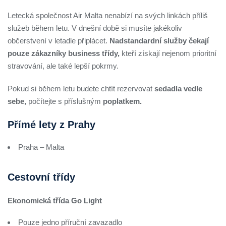
Letecká společnost Air Malta nenabízí na svých linkách příliš
služeb během letu. V dnešní době si musíte jakékoliv
občerstvení v letadle připlácet.
Nadstandardní služby čekají
pouze zákazníky business třídy,
kteří získají nejenom prioritní
stravování, ale také lepší pokrmy.
Pokud si během letu budete chtít rezervovat
sedadla vedle
sebe,
počítejte s příslušným
poplatkem.
Přímé lety z Prahy
Praha – Malta
Cestovní třídy
Ekonomická třída Go Light
Pouze jedno příruční zavazadlo