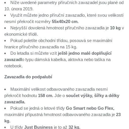
Níže uvedené parametry příručních zavazadel jsou plané od
10. února 2019.
Využít můžete jedno příruční zavazadlo, které svou velikostí
nesmí překročit rozměry
55x40x20 cm.
Nejvyšší dovolená hmotnost příručního zavazadla je
10 kg
v
ekonomické třídě.
Pokud poletíte obchodní třídou, posouvá se maximální
hranice příručního zavazadla na 15 kg.
Do letadla si můžete vzít
ještě jedno malé doplňující
zavazadl
o typu dámská kabelka, aktovka nebo taška na
notebook.
Zavazadla do podpalubí
Maximální velikost odbavovaného zavazadla nesmí
překročit hodnotu
158 cm.
Jde o
součet výšky, šířky a délky
zavazadla.
Pokud se jedná o letové třídy
Go Smart nebo Go Flex,
maximální přípustná hmotnost odbavovaného zavazadla je
23
kg.
U třídy
Just Business
je to až
32 kg.