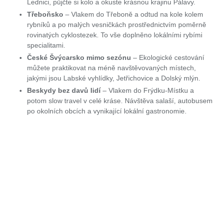
Lednici, půjčte si kolo a okuste krásnou krajinu Pálavy.
Třeboňsko
– Vlakem do Třeboně a odtud na kole kolem
rybníků a po malých vesničkách prostřednictvím poměrně
rovinatých cyklostezek. To vše doplněno lokálními rybími
specialitami.
České Švýcarsko mimo sezónu
– Ekologické cestování
můžete praktikovat na méně navštěvovaných místech,
jakými jsou Labské vyhlídky, Jetřichovice a Dolský mlýn.
Beskydy bez davů lidí
– Vlakem do Frýdku-Místku a
potom slow travel v celé kráse. Návštěva salaší, autobusem
po okolních obcích a vynikající lokální gastronomie.