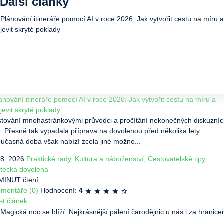
Další články
ánování itineráře pomocí AI v roce 2026: Jak vytvořit cestu na míru a
jevit skryté poklady
stování mnohastránkovými průvodci a pročítání nekonečných diskuzní
r. Přesně tak vypadala příprava na dovolenou před několika lety.
učasná doba však nabízí zcela jiné možno...
 8. 2026
Praktické rady
,
Kultura a náboženství
,
Cestovatelské tipy
,
tecká dovolená
MINUT čtení
mentáře (0)
Hodnocení:
4
st článek