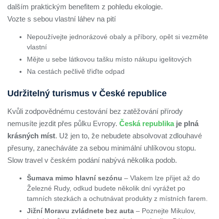
dalším praktickým benefitem z pohledu ekologie.
Vozte s sebou vlastní láhev na pití
Nepoužívejte jednorázové obaly a příbory, opět si vezměte
vlastní
Mějte u sebe látkovou tašku místo nákupu igelitových
Na cestách pečlivě třiďte odpad
Udržitelný turismus v České republice
Kvůli zodpovědnému cestování bez zatěžování přírody
nemusíte jezdit přes půlku Evropy.
Česká republika
je plná
krásných míst
. Už jen to, že nebudete absolvovat zdlouhavé
přesuny, zanecháváte za sebou minimální uhlíkovou stopu.
Slow travel v českém podání nabývá několika podob.
Šumava mimo hlavní sezónu
– Vlakem lze přijet až do
Železné Rudy, odkud budete několik dní vyrážet po
tamních stezkách a ochutnávat produkty z místních farem.
Jižní Moravu zvládnete bez auta
– Poznejte Mikulov,