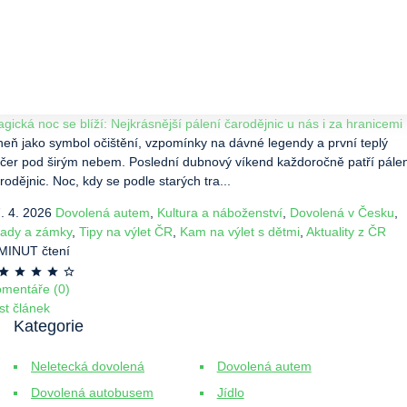
gická noc se blíží: Nejkrásnější pálení čarodějnic u nás i za hranicemi
eň jako symbol očištění, vzpomínky na dávné legendy a první teplý
čer pod širým nebem. Poslední dubnový víkend každoročně patří pále
rodějnic. Noc, kdy se podle starých tra...
. 4. 2026
Dovolená autem
,
Kultura a náboženství
,
Dovolená v Česku
,
ady a zámky
,
Tipy na výlet ČR
,
Kam na výlet s dětmi
,
Aktuality z ČR
MINUT čtení
mentáře (0)
st článek
Kategorie
Neletecká dovolená
Dovolená autem
Dovolená autobusem
Jídlo