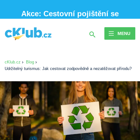
Akce: Cestovní pojištění se
slevou 20 % při sjednání online
MENU
cKlub.cz
Blog
Udržitelný turismus: Jak cestovat zodpovědně a nezatěžovat přírodu?