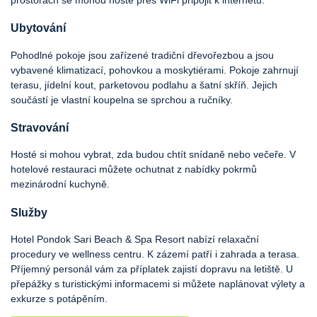
Ubytování
Pohodlné pokoje jsou zařízené tradiční dřevořezbou a jsou
vybavené klimatizací, pohovkou a moskytiérami. Pokoje zahrnují
terasu, jídelní kout, parketovou podlahu a šatní skříň. Jejich
součástí je vlastní koupelna se sprchou a ručníky.
Stravování
Hosté si mohou vybrat, zda budou chtít snídaně nebo večeře. V
hotelové restauraci můžete ochutnat z nabídky pokrmů
mezinárodní kuchyně.
Služby
Hotel Pondok Sari Beach & Spa Resort nabízí relaxační
procedury ve wellness centru. K zázemí patří i zahrada a terasa.
Příjemný personál vám za příplatek zajistí dopravu na letiště. U
přepážky s turistickými informacemi si můžete naplánovat výlety a
exkurze s potápěním.