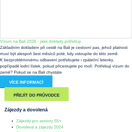
Vízum na Bali 2026 - jaké doklady potřebuji
Základním dokladem při cestě na Bali je cestovní pas, jehož platnost
musí být alespoň šest měsíců poté, kdy vstoupíte do této země.
K bezproblémovému odbavení potřebujete i zpáteční letenky,
popřípadě lodní lístek, pokud přicestujete po moři. Potřebuji vízum do
země? Pokud se na Bali chystáte
VÍCE INFORMACÍ
PŘEJÍT DO PRŮVODCE
Zájezdy a dovolená
Zájezdy pro seniory 55+
Dovolená a zájezdy 2024