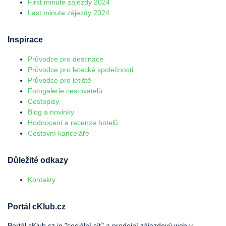
First minute zájezdy 2024
Last minute zájezdy 2024
Inspirace
Průvodce pro destinace
Průvodce pro letecké společnosti
Průvodce pro letiště
Fotogalerie cestovatelů
Cestopisy
Blog a novinky
Hodnocení a recenze hotelů
Cestovní kanceláře
Důležité odkazy
Kontakty
Portál cKlub.cz
Portál cKlub.cz je "sociální síť" a prodejní zájezdový web v