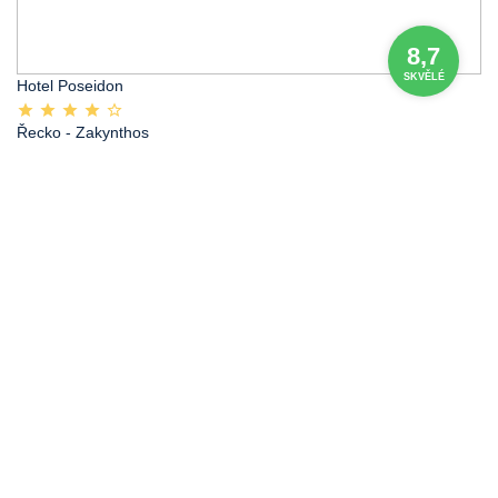
8,7
SKVĚLÉ
Hotel Poseidon
Řecko
- Zakynthos