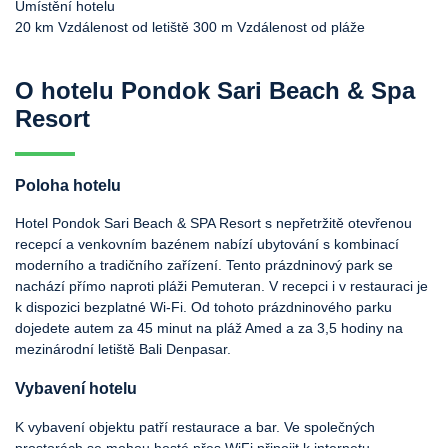
Umístění hotelu
20 km Vzdálenost od letiště
300 m Vzdálenost od pláže
O hotelu Pondok Sari Beach & Spa
Resort
Poloha hotelu
Hotel Pondok Sari Beach & SPA Resort s nepřetržitě otevřenou
recepcí a venkovním bazénem nabízí ubytování s kombinací
moderního a tradičního zařízení. Tento prázdninový park se
nachází přímo naproti pláži Pemuteran. V recepci i v restauraci je
k dispozici bezplatné Wi-Fi. Od tohoto prázdninového parku
dojedete autem za 45 minut na pláž Amed a za 3,5 hodiny na
mezinárodní letiště Bali Denpasar.
Vybavení hotelu
K vybavení objektu patří restaurace a bar. Ve společných
prostorách se mohou hosté přes WiFi připojit k internetu.