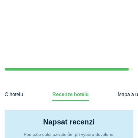
O hotelu
Recenze hotelu
Mapa a u
Napsat recenzi
Pomozte další uživatelům při výběru dovolené.