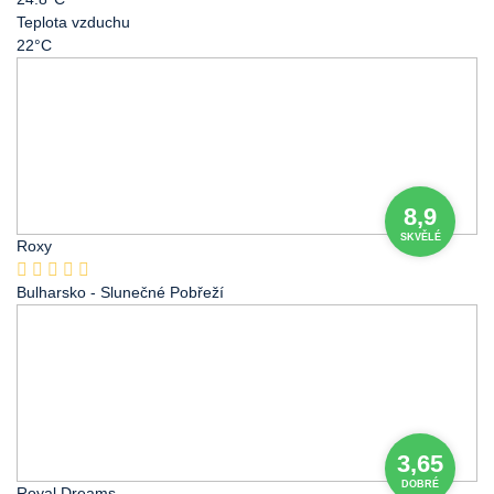
Teplota vzduchu
22°C
8,9
SKVĚLÉ
Roxy
Bulharsko
- Slunečné Pobřeží
3,65
DOBRÉ
Royal Dreams