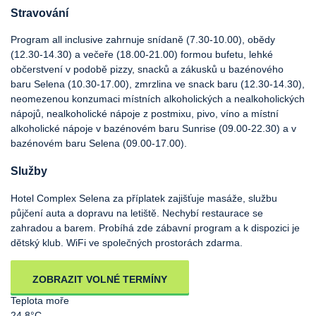
Stravování
Program all inclusive zahrnuje snídaně (7.30-10.00), obědy
(12.30-14.30) a večeře (18.00-21.00) formou bufetu, lehké
občerstvení v podobě pizzy, snacků a zákusků u bazénového
baru Selena (10.30-17.00), zmrzlina ve snack baru (12.30-14.30),
neomezenou konzumaci místních alkoholických a nealkoholických
nápojů, nealkoholické nápoje z postmixu, pivo, víno a místní
alkoholické nápoje v bazénovém baru Sunrise (09.00-22.30) a v
bazénovém baru Selena (09.00-17.00).
Služby
Hotel Complex Selena za příplatek zajišťuje masáže, službu
půjčení auta a dopravu na letiště. Nechybí restaurace se
zahradou a barem. Probíhá zde zábavní program a k dispozici je
dětský klub. WiFi ve společných prostorách zdarma.
ZOBRAZIT VOLNÉ TERMÍNY
Teplota moře
24.8°C