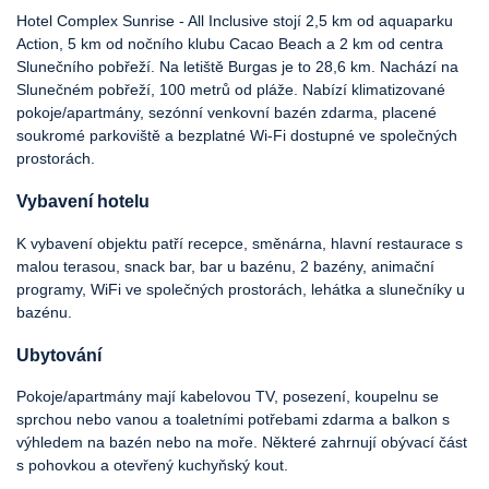
Hotel Complex Sunrise - All Inclusive stojí 2,5 km od aquaparku
Action, 5 km od nočního klubu Cacao Beach a 2 km od centra
Slunečního pobřeží. Na letiště Burgas je to 28,6 km. Nachází na
Slunečném pobřeží, 100 metrů od pláže. Nabízí klimatizované
pokoje/apartmány, sezónní venkovní bazén zdarma, placené
soukromé parkoviště a bezplatné Wi-Fi dostupné ve společných
prostorách.
Vybavení hotelu
K vybavení objektu patří recepce, směnárna, hlavní restaurace s
malou terasou, snack bar, bar u bazénu, 2 bazény, animační
programy, WiFi ve společných prostorách, lehátka a slunečníky u
bazénu.
Ubytování
Pokoje/apartmány mají kabelovou TV, posezení, koupelnu se
sprchou nebo vanou a toaletními potřebami zdarma a balkon s
výhledem na bazén nebo na moře. Některé zahrnují obývací část
s pohovkou a otevřený kuchyňský kout.