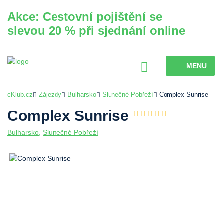
Akce: Cestovní pojištění se
slevou 20 % při sjednání online
MENU
cKlub.cz
Zájezdy
Bulharsko
Slunečné Pobřeží
Complex Sunrise
Complex Sunrise
Bulharsko
,
Slunečné Pobřeží