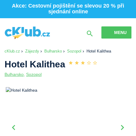
Akce: Cestovní pojištění se slevou 20 % při
sjednání online
MENU
cKlub.cz
Zájezdy
Bulharsko
Sozopol
Hotel Kalithea
Hotel Kalithea
Bulharsko
,
Sozopol