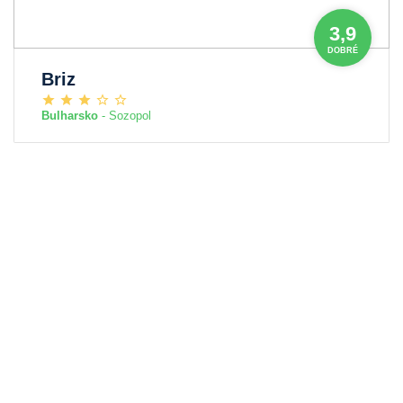
3,9
DOBRÉ
Briz
Bulharsko
- Sozopol