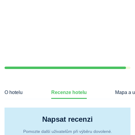
O hotelu
Recenze hotelu
Mapa a u
Napsat recenzi
Pomozte další uživatelům při výběru dovolené.