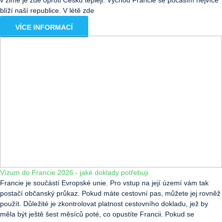
v zimě je zde oproti Česku tepleji. Východ Francie se počasím nejvíce
blíží naší republice. V létě zde
VÍCE INFORMACÍ
Vízum do Francie 2026 - jaké doklady potřebuji
Francie je součástí Evropské unie. Pro vstup na její území vám tak
postačí občanský průkaz. Pokud máte cestovní pas, můžete jej rovněž
použít. Důležité je zkontrolovat platnost cestovního dokladu, jež by
měla být ještě šest měsíců poté, co opustíte Francii. Pokud se