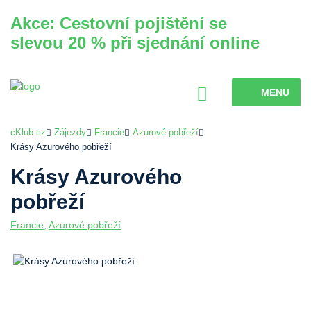
Akce: Cestovní pojištění se
slevou 20 % při sjednání online
MENU
cKlub.cz
Zájezdy
Francie
Azurové pobřeží
Krásy Azurového pobřeží
Krásy Azurového
pobřeží
Francie
,
Azurové pobřeží