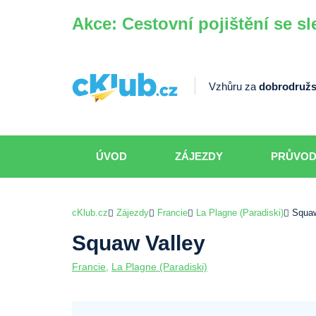
Akce: Cestovní pojištění se sl
Vzhůru za
dobrodružs
ÚVOD
ZÁJEZDY
PRŮVO
cKlub.cz
Zájezdy
Francie
La Plagne (Paradiski)
Squaw
Squaw Valley
Francie
,
La Plagne (Paradiski)