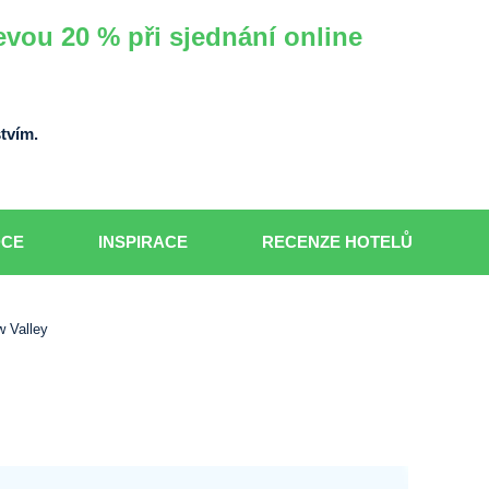
evou 20 % při sjednání online
tvím.
DCE
INSPIRACE
RECENZE HOTELŮ
 Valley