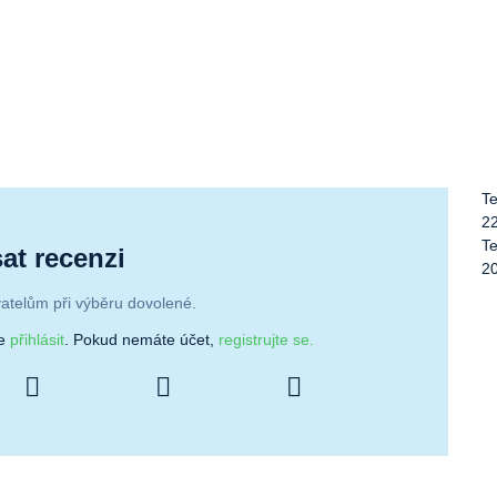
Te
2
Te
at recenzi
2
atelům při výběru dovolené.
se
přihlásit
. Pokud nemáte účet,
registrujte se.