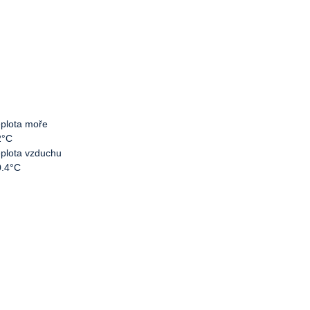
plota moře
2°C
plota vzduchu
0.4°C