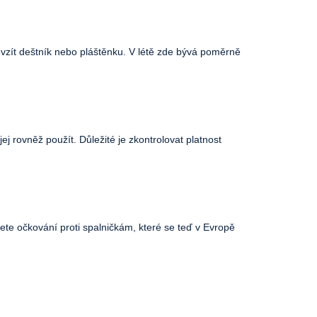
 vzít deštník nebo pláštěnku. V létě zde bývá poměrně
j rovněž použít. Důležité je zkontrolovat platnost
te očkování proti spalničkám, které se teď v Evropě