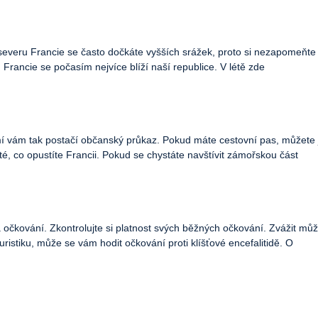
a severu Francie se často dočkáte vyšších srážek, proto si nezapomeňte
d Francie se počasím nejvíce blíží naší republice. V létě zde
mí vám tak postačí občanský průkaz. Pokud máte cestovní pas, můžete je
té, co opustíte Francii. Pokud se chystáte navštívit zámořskou část
čkování. Zkontrolujte si platnost svých běžných očkování. Zvážit může
uristiku, může se vám hodit očkování proti klíšťové encefalitidě. O