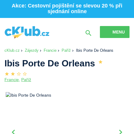
Akce: Cestovní pojištění se slevou 20 % při
sjednání online
MENU
cKlub.cz
Zájezdy
Francie
Paříž
Ibis Porte De Orleans
Ibis Porte De Orleans
Francie
,
Paříž