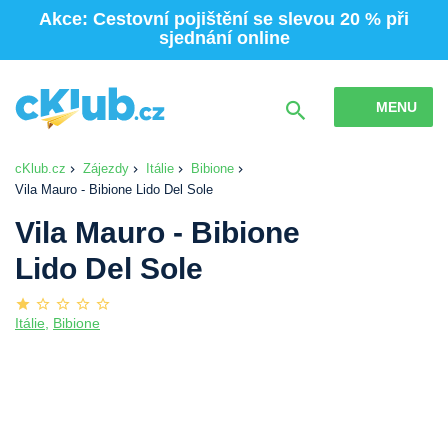
Akce: Cestovní pojištění se slevou 20 % při
sjednání online
MENU
cKlub.cz
Zájezdy
Itálie
Bibione
Vila Mauro - Bibione Lido Del Sole
Vila Mauro - Bibione
Lido Del Sole
Itálie
,
Bibione