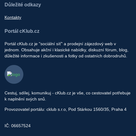
Důležité odkazy
Kontakty
Portál cKlub.cz
Portál cKlub.cz je "sociální síť" a prodejní zájezdový web v
jednom. Obsahuje akční i klasické nabídky, diskuzní fórum, blog,
důležité informace i zkušenosti a fotky od ostatních dobrodruhů.
Cestuj, sdílej, komunikuj - cKlub.cz je vše, co cestovatel potřebuje
k naplnění svých snů.
Provozovatel portálu: cklub s.r.o, Pod Stárkou 1560/35, Praha 4
IČ: 06657524