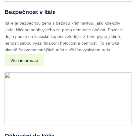
Bezpečnost v Itálii
Itálie je bezpečnou zemí s běžnou kriminalitou, jako kdekoliv
jinde. Ničeho neobvyklého se proto nemusíte obávat. Pozor si
dejte pouze na klasické kapesní zloděje. Z toho plyne jediné,
nenosit sebou vyšší finanční hotovost a cennosti. To se týká
hlavně frekventovanějších míst s větším výskytem turis
Více informací
Očkování do Itálie