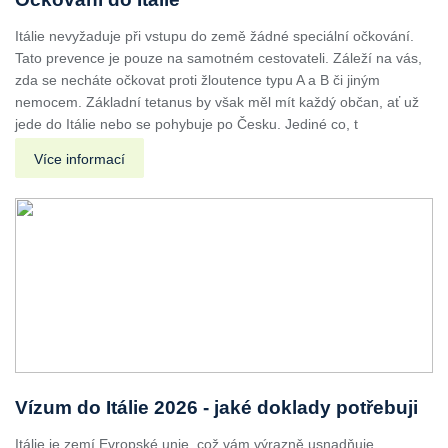
Itálie nevyžaduje při vstupu do země žádné speciální očkování.
Tato prevence je pouze na samotném cestovateli. Záleží na vás,
zda se necháte očkovat proti žloutence typu A a B či jiným
nemocem. Základní tetanus by však měl mít každý občan, ať už
jede do Itálie nebo se pohybuje po Česku. Jediné co, t
Více informací
Vízum do Itálie 2026 - jaké doklady potřebuji
Itálie je zemí Evropské unie, což vám výrazně usnadňuje