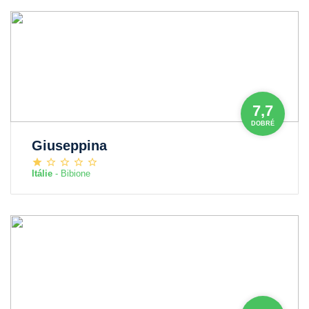
7,7
DOBRÉ
Giuseppina
Itálie
- Bibione