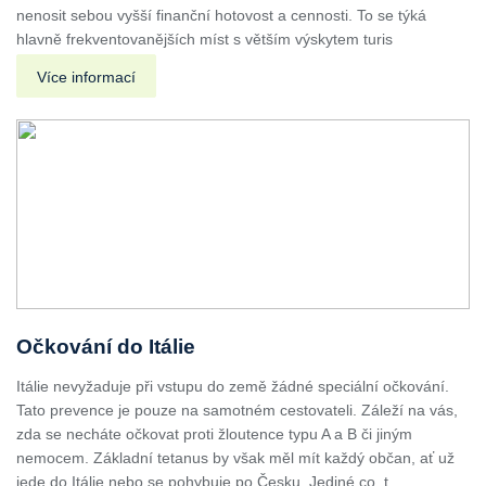
nenosit sebou vyšší finanční hotovost a cennosti. To se týká
hlavně frekventovanějších míst s větším výskytem turis
Více informací
Očkování do Itálie
Itálie nevyžaduje při vstupu do země žádné speciální očkování.
Tato prevence je pouze na samotném cestovateli. Záleží na vás,
zda se necháte očkovat proti žloutence typu A a B či jiným
nemocem. Základní tetanus by však měl mít každý občan, ať už
jede do Itálie nebo se pohybuje po Česku. Jediné co, t