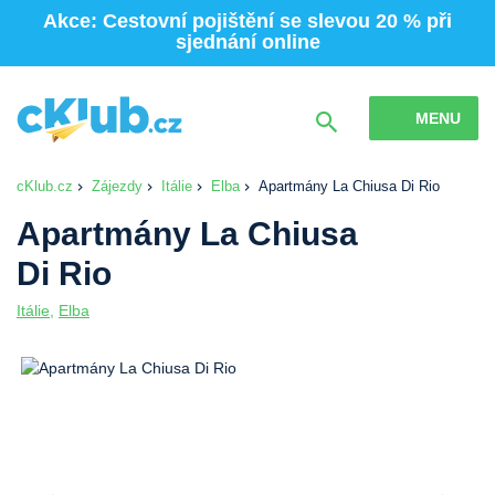
Akce: Cestovní pojištění se slevou 20 % při
sjednání online
MENU
cKlub.cz
Zájezdy
Itálie
Elba
Apartmány La Chiusa Di Rio
Apartmány La Chiusa
Di Rio
Itálie
,
Elba