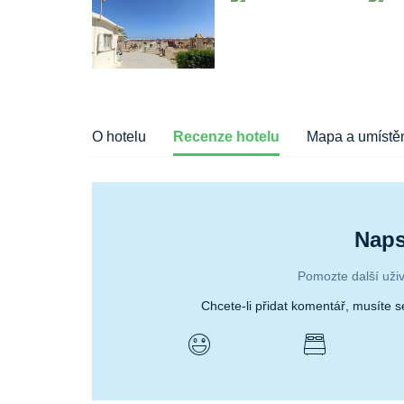
O hotelu
Recenze hotelu
Mapa a umístěn
Naps
Pomozte další uživ
Chcete-li přidat komentář, musíte 