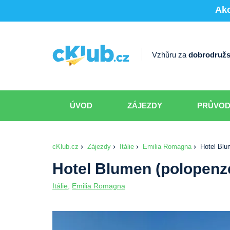
Akc
Vzhůru za
dobrodružs
ÚVOD
ZÁJEZDY
PRŮVO
cKlub.cz
Zájezdy
Itálie
Emilia Romagna
Hotel Blu
Hotel Blumen (polopenze
Itálie
,
Emilia Romagna