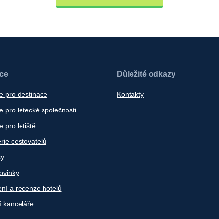
ace
Důležité odkazy
e pro destinace
Kontakty
 pro letecké společnosti
 pro letiště
rie cestovatelů
sy
ovinky
ní a recenze hotelů
í kanceláře