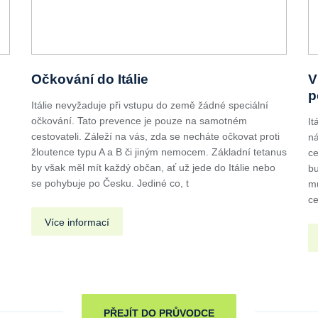
Očkování do Itálie
V
p
Itálie nevyžaduje při vstupu do země žádné speciální
očkování. Tato prevence je pouze na samotném
It
cestovateli. Záleží na vás, zda se necháte očkovat proti
ná
žloutence typu A a B či jiným nemocem. Základní tetanus
ce
by však měl mít každý občan, ať už jede do Itálie nebo
bu
se pohybuje po Česku. Jediné co, t
mu
ce
Více informací
PŘEJÍT DO PRŮVODCE