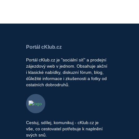
Portál cKlub.cz
Portál cKlub.cz je "sociální síť" a prodejní
zájezdový web v jednom. Obsahuje akční
i klasické nabídky, diskuzní fórum, blog,
důležité informace i zkušenosti a fotky od
ostatních dobrodruhů.
Cestuj, sdílej, komunikuj - cKlub.cz je
vše, co cestovatel potřebuje k naplnění
svých snů.