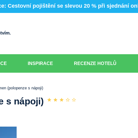
e: Cestovní pojištění se slevou 20 % při sjednání on
tvím.
DCE
INSPIRACE
RECENZE HOTELŮ
men (polopenze s nápoji)
 s nápoji)