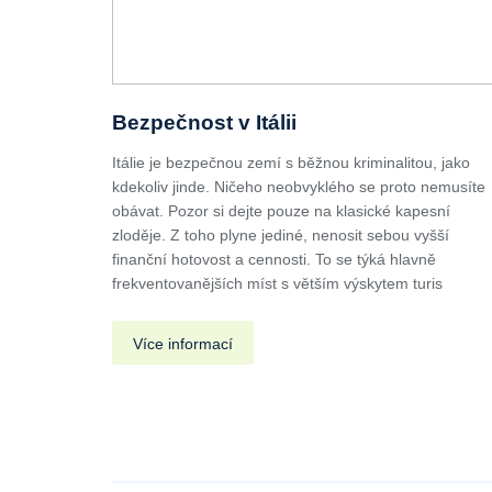
Bezpečnost v Itálii
Itálie je bezpečnou zemí s běžnou kriminalitou, jako
kdekoliv jinde. Ničeho neobvyklého se proto nemusíte
obávat. Pozor si dejte pouze na klasické kapesní
zloděje. Z toho plyne jediné, nenosit sebou vyšší
finanční hotovost a cennosti. To se týká hlavně
frekventovanějších míst s větším výskytem turis
Více informací