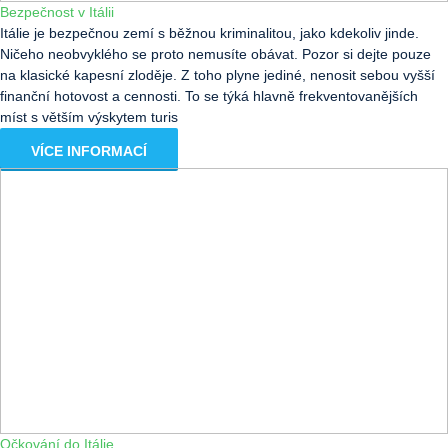
Bezpečnost v Itálii
Itálie je bezpečnou zemí s běžnou kriminalitou, jako kdekoliv jinde.
Ničeho neobvyklého se proto nemusíte obávat. Pozor si dejte pouze
na klasické kapesní zloděje. Z toho plyne jediné, nenosit sebou vyšší
finanční hotovost a cennosti. To se týká hlavně frekventovanějších
míst s větším výskytem turis
VÍCE INFORMACÍ
Očkování do Itálie