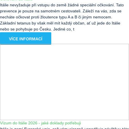
Itálie nevyžaduje při vstupu do země žádné speciální očkování. Tato
prevence je pouze na samotném cestovateli. Záleží na vás, zda se
necháte očkovat proti žloutence typu A a B či jiným nemocem.
Základní tetanus by však měl mít každý občan, ať už jede do Itálie
nebo se pohybuje po Česku. Jediné co, t
VÍCE INFORMACÍ
Vízum do Itálie 2026 - jaké doklady potřebuji
Itálie je zemí Evropské unie, což vám výrazně usnadňuje návštěvu této