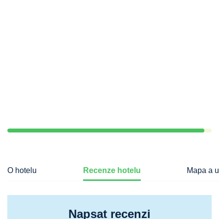
O hotelu
Recenze hotelu
Mapa a u
Napsat recenzi