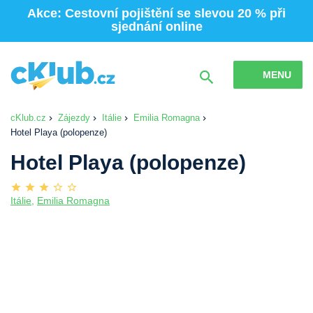
Akce: Cestovní pojištění se slevou 20 % při
sjednání online
MENU
cKlub.cz
Zájezdy
Itálie
Emilia Romagna
Hotel Playa (polopenze)
Hotel Playa (polopenze)
Itálie
,
Emilia Romagna