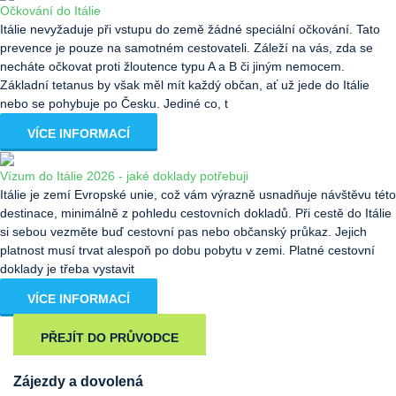
Očkování do Itálie
Itálie nevyžaduje při vstupu do země žádné speciální očkování. Tato
prevence je pouze na samotném cestovateli. Záleží na vás, zda se
necháte očkovat proti žloutence typu A a B či jiným nemocem.
Základní tetanus by však měl mít každý občan, ať už jede do Itálie
nebo se pohybuje po Česku. Jediné co, t
VÍCE INFORMACÍ
Vízum do Itálie 2026 - jaké doklady potřebuji
Itálie je zemí Evropské unie, což vám výrazně usnadňuje návštěvu této
destinace, minimálně z pohledu cestovních dokladů. Při cestě do Itálie
si sebou vezměte buď cestovní pas nebo občanský průkaz. Jejich
platnost musí trvat alespoň po dobu pobytu v zemi. Platné cestovní
doklady je třeba vystavit
VÍCE INFORMACÍ
PŘEJÍT DO PRŮVODCE
Zájezdy a dovolená