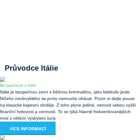
Průvodce Itálie
Bezpečnost v Itálii
Itálie je bezpečnou zemí s běžnou kriminalitou, jako kdekoliv jinde.
Ničeho neobvyklého se proto nemusíte obávat. Pozor si dejte pouze
na klasické kapesní zloděje. Z toho plyne jediné, nenosit sebou vyšší
finanční hotovost a cennosti. To se týká hlavně frekventovanějších
míst s větším výskytem turis
VÍCE INFORMACÍ