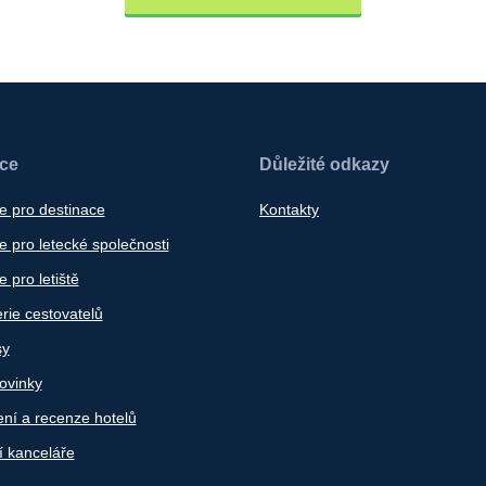
ace
Důležité odkazy
e pro destinace
Kontakty
 pro letecké společnosti
 pro letiště
rie cestovatelů
sy
ovinky
ní a recenze hotelů
í kanceláře