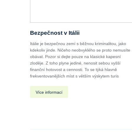
Bezpečnost v Itálii
Itálie je bezpečnou zemí s běžnou kriminalitou, jako
kdekoliv jinde. Ničeho neobvyklého se proto nemusíte
obávat. Pozor si dejte pouze na klasické kapesní
zloděje. Z toho plyne jediné, nenosit sebou vyšší
finanční hotovost a cennosti. To se týká hlavně
frekventovanějších míst s větším výskytem turis
Více informací