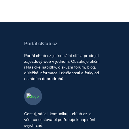
Portál cKlub.cz
Portál cKlub.cz je "sociální síť" a prodejní
zájezdový web v jednom. Obsahuje akční
i klasické nabídky, diskuzní fórum, blog,
důležité informace i zkušenosti a fotky od
ostatních dobrodruhů.
Cestuj, sdílej, komunikuj - cKlub.cz je
vše, co cestovatel potřebuje k naplnění
svých snů.