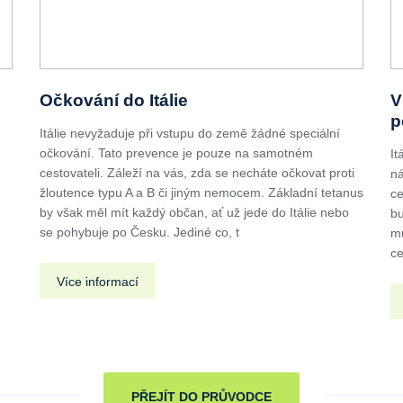
Očkování do Itálie
V
p
Itálie nevyžaduje při vstupu do země žádné speciální
očkování. Tato prevence je pouze na samotném
It
cestovateli. Záleží na vás, zda se necháte očkovat proti
ná
žloutence typu A a B či jiným nemocem. Základní tetanus
ce
by však měl mít každý občan, ať už jede do Itálie nebo
bu
se pohybuje po Česku. Jediné co, t
mu
ce
Více informací
PŘEJÍT DO PRŮVODCE