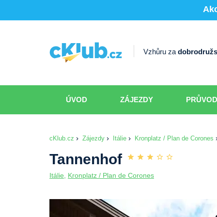
Akc
Vzhůru za
dobrodružs
ÚVOD
ZÁJEZDY
PRŮVO
cKlub.cz
Zájezdy
Itálie
Kronplatz / Plan de Corones
Tannenhof
Itálie
,
Kronplatz / Plan de Corones