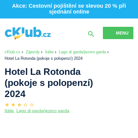
Akce: Cestovní pojištění se slevou 20 % při
sjednání online
MENU
cKlub.cz
Zájezdy
Itálie
Lago di garda/jezero garda
Hotel La Rotonda (pokoje s polopenzí) 2024
Hotel La Rotonda
(pokoje s polopenzí)
2024
Itálie
,
Lago di garda/jezero garda