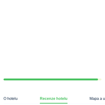
O hotelu
Recenze hotelu
Mapa a u