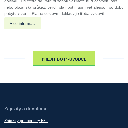
dokladů. Při cestě do Itálie si sebou vezměte buď cestovní pas
nebo občanský průkaz. Jejich platnost musí trvat alespoň po dobu
pobytu v zemi. Platné cestovní doklady je třeba vystavit
Více informací
PŘEJÍT DO PRŮVODCE
Zájezdy a dovolená
Zájezdy pro seniory 55+