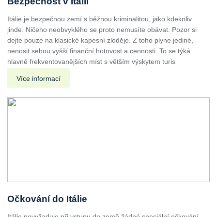
Bezpečnost v Itálii
Itálie je bezpečnou zemí s běžnou kriminalitou, jako kdekoliv
jinde. Ničeho neobvyklého se proto nemusíte obávat. Pozor si
dejte pouze na klasické kapesní zloděje. Z toho plyne jediné,
nenosit sebou vyšší finanční hotovost a cennosti. To se týká
hlavně frekventovanějších míst s větším výskytem turis
Více informací
Očkování do Itálie
Itálie nevyžaduje při vstupu do země žádné speciální očkování.