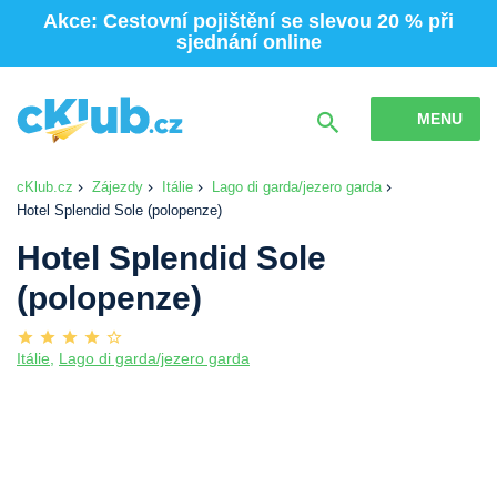
Akce: Cestovní pojištění se slevou 20 % při
sjednání online
MENU
cKlub.cz
Zájezdy
Itálie
Lago di garda/jezero garda
Hotel Splendid Sole (polopenze)
Hotel Splendid Sole
(polopenze)
Itálie
,
Lago di garda/jezero garda