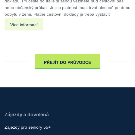
dokladů. Při cestě do Itálie si sebou vezměte buď cestovní pas
nebo občanský průkaz. Jejich platnost musí trvat alespoň po dobu
pobytu v zemi. Platné cestovní doklady je třeba vystavit
Více informací
PŘEJÍT DO PRŮVODCE
Zájezdy a dovolená
Zájezdy pro seniory 55+