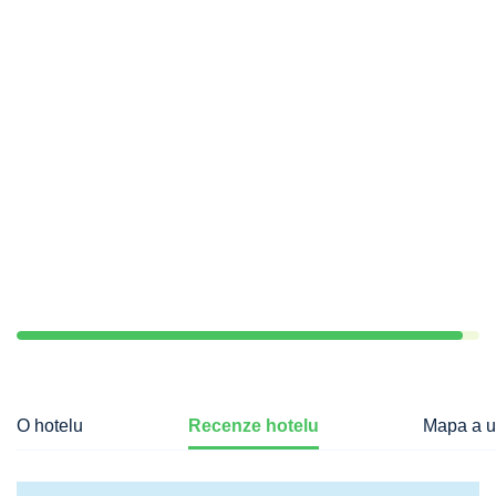
O hotelu
Recenze hotelu
Mapa a u