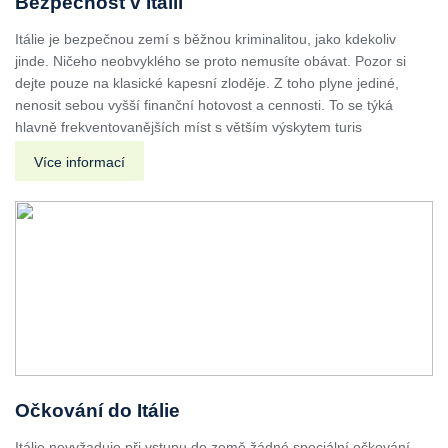
Bezpečnost v Itálii
Itálie je bezpečnou zemí s běžnou kriminalitou, jako kdekoliv
jinde. Ničeho neobvyklého se proto nemusíte obávat. Pozor si
dejte pouze na klasické kapesní zloděje. Z toho plyne jediné,
nenosit sebou vyšší finanční hotovost a cennosti. To se týká
hlavně frekventovanějších míst s větším výskytem turis
Více informací
Očkování do Itálie
Itálie nevyžaduje při vstupu do země žádné speciální očkování.