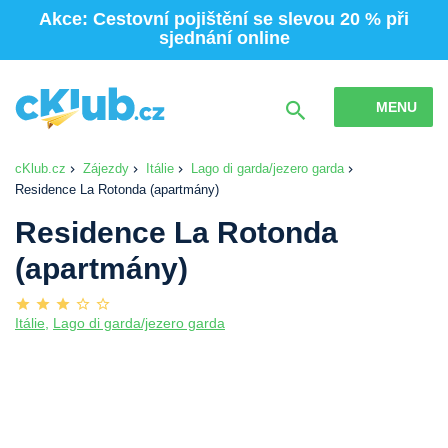
Akce: Cestovní pojištění se slevou 20 % při
sjednání online
MENU
cKlub.cz
Zájezdy
Itálie
Lago di garda/jezero garda
Residence La Rotonda (apartmány)
Residence La Rotonda
(apartmány)
Itálie
,
Lago di garda/jezero garda