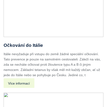
Očkování do Itálie
Itálie nevyžaduje při vstupu do země žádné speciální očkování.
Tato prevence je pouze na samotném cestovateli. Záleží na vás,
zda se necháte očkovat proti žloutence typu A a B či jiným
nemocem. Základní tetanus by však měl mít každý občan, ať už
jede do Itálie nebo se pohybuje po Česku. Jediné co, t
Více informací