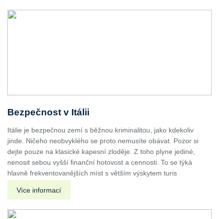
Bezpečnost v Itálii
Itálie je bezpečnou zemí s běžnou kriminalitou, jako kdekoliv
jinde. Ničeho neobvyklého se proto nemusíte obávat. Pozor si
dejte pouze na klasické kapesní zloděje. Z toho plyne jediné,
nenosit sebou vyšší finanční hotovost a cennosti. To se týká
hlavně frekventovanějších míst s větším výskytem turis
Více informací