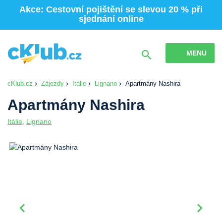
Akce: Cestovní pojištění se slevou 20 % při
sjednání online
MENU
cKlub.cz
Zájezdy
Itálie
Lignano
Apartmány Nashira
Apartmány Nashira
Itálie
,
Lignano