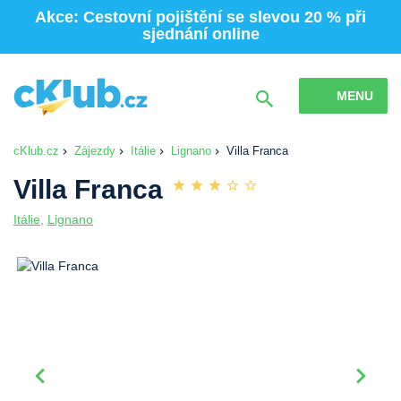
Akce: Cestovní pojištění se slevou 20 % při
sjednání online
MENU
cKlub.cz
Zájezdy
Itálie
Lignano
Villa Franca
Villa Franca
Itálie
,
Lignano