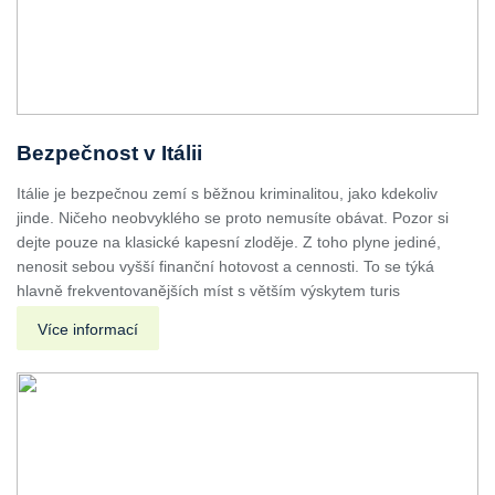
Bezpečnost v Itálii
Itálie je bezpečnou zemí s běžnou kriminalitou, jako kdekoliv
jinde. Ničeho neobvyklého se proto nemusíte obávat. Pozor si
dejte pouze na klasické kapesní zloděje. Z toho plyne jediné,
nenosit sebou vyšší finanční hotovost a cennosti. To se týká
hlavně frekventovanějších míst s větším výskytem turis
Více informací