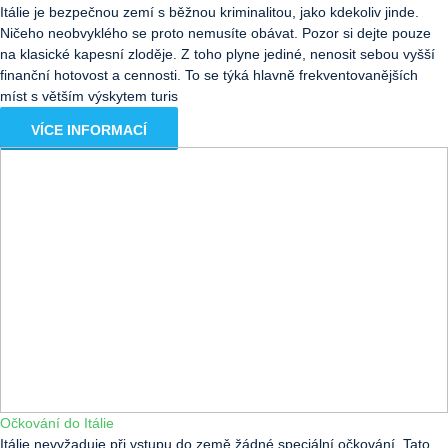
Itálie je bezpečnou zemí s běžnou kriminalitou, jako kdekoliv jinde.
Ničeho neobvyklého se proto nemusíte obávat. Pozor si dejte pouze
na klasické kapesní zloděje. Z toho plyne jediné, nenosit sebou vyšší
finanční hotovost a cennosti. To se týká hlavně frekventovanějších
míst s větším výskytem turis
VÍCE INFORMACÍ
Očkování do Itálie
Itálie nevyžaduje při vstupu do země žádné speciální očkování. Tato