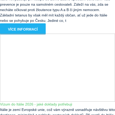
prevence je pouze na samotném cestovateli. Záleží na vás, zda se
necháte očkovat proti žloutence typu A a B či jiným nemocem.
Základní tetanus by však měl mít každý občan, ať už jede do Itálie
nebo se pohybuje po Česku. Jediné co, t
VÍCE INFORMACÍ
Vízum do Itálie 2026 - jaké doklady potřebuji
Itálie je zemí Evropské unie, což vám výrazně usnadňuje návštěvu této
destinace, minimálně z pohledu cestovních dokladů. Při cestě do Itálie