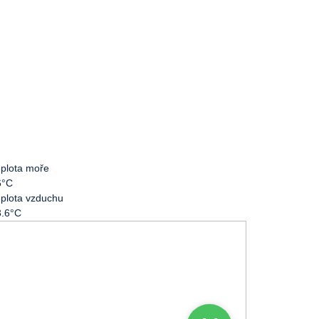
plota moře
6°C
plota vzduchu
3.6°C