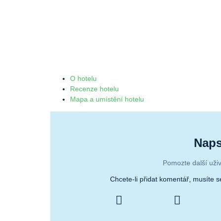
O hotelu
Recenze hotelu
Mapa a umístění hotelu
Naps
Pomozte další uživ
Chcete-li přidat komentář, musíte 