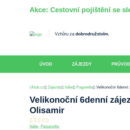
OLISAMIR
Akce: Cestovní pojištění se sl
Vzhůru za
dobrodružstvím.
ÚVOD
ZÁJEZDY
PRŮVO
cKlub.cz
Zájezdy
Itálie
Paganella
Velikonoční 6denní 
Velikonoční 6denní záje
Olisamir
Itálie
,
Paganella