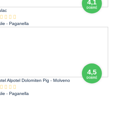
4,1
DOBRÉ
ulac
álie
- Paganella
4,5
DOBRÉ
tel Alpotel Dolomiten Pig - Molveno
álie
- Paganella