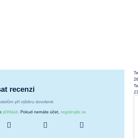
Te
2
Te
at recenzi
2
atelům při výběru dovolené.
se
přihlásit
. Pokud nemáte účet,
registrujte se.