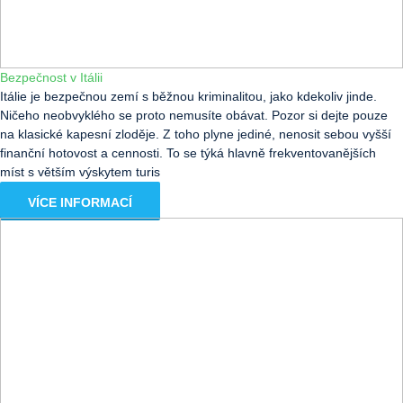
Bezpečnost v Itálii
Itálie je bezpečnou zemí s běžnou kriminalitou, jako kdekoliv jinde.
Ničeho neobvyklého se proto nemusíte obávat. Pozor si dejte pouze
na klasické kapesní zloděje. Z toho plyne jediné, nenosit sebou vyšší
finanční hotovost a cennosti. To se týká hlavně frekventovanějších
míst s větším výskytem turis
VÍCE INFORMACÍ