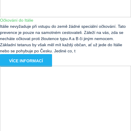
Očkování do Itálie
Itálie nevyžaduje při vstupu do země žádné speciální očkování. Tato
prevence je pouze na samotném cestovateli. Záleží na vás, zda se
necháte očkovat proti žloutence typu A a B či jiným nemocem.
Základní tetanus by však měl mít každý občan, ať už jede do Itálie
nebo se pohybuje po Česku. Jediné co, t
VÍCE INFORMACÍ