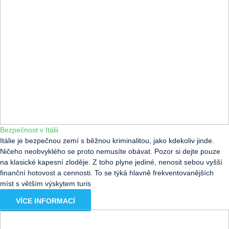
Bezpečnost v Itálii
Itálie je bezpečnou zemí s běžnou kriminalitou, jako kdekoliv jinde.
Ničeho neobvyklého se proto nemusíte obávat. Pozor si dejte pouze
na klasické kapesní zloděje. Z toho plyne jediné, nenosit sebou vyšší
finanční hotovost a cennosti. To se týká hlavně frekventovanějších
míst s větším výskytem turis
VÍCE INFORMACÍ