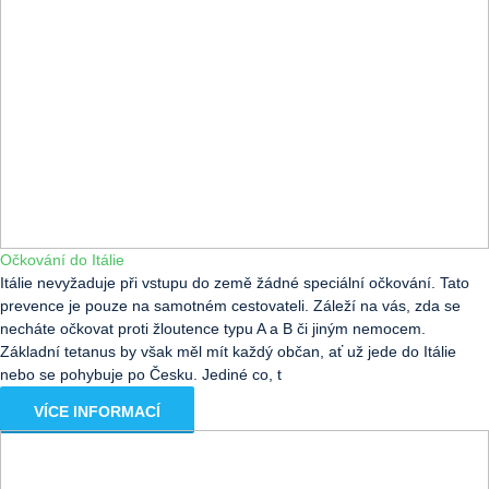
Očkování do Itálie
Itálie nevyžaduje při vstupu do země žádné speciální očkování. Tato
prevence je pouze na samotném cestovateli. Záleží na vás, zda se
necháte očkovat proti žloutence typu A a B či jiným nemocem.
Základní tetanus by však měl mít každý občan, ať už jede do Itálie
nebo se pohybuje po Česku. Jediné co, t
VÍCE INFORMACÍ