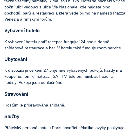
takže všechny památky Říma jsou blízko. Hotel se nachází v tiché
boční ulici vedoucí z ulice Via Nazionale, kde najdete plno
obchodů, barů a restaurací a která vede přímo na náměstí Piazza
Venezia a římským fórům.
Vybavení hotelu
K vybavení hotelu patří recepce fungující 24 hodin denně,
snídaňová restaurace a bar. V hotelu také funguje room service.
Ubytování
K dispozici je celkem 27 příjemně vybavených pokojů, každý má
koupelnu, fén, klimatizaci, SAT TV, telefon, minibar, trezor a
hodiny. Pokoje jsou odhlučněné.
Stravování
Hostům je připravována snídaně.
Služby
Přátelský personál hotelu Paris hovořící několika jazyky poskytuje