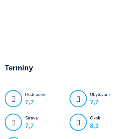
Termíny
Hodnocení
Ubytování
7,7
7,7
Strava
Okolí
7,7
8,3