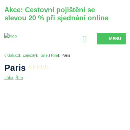
Akce: Cestovní pojištění se
slevou 20 % při sjednání online
MENU
cKlub.cz
Zájezdy
Itálie
Řím
Paris
Paris
Itálie
,
Řím