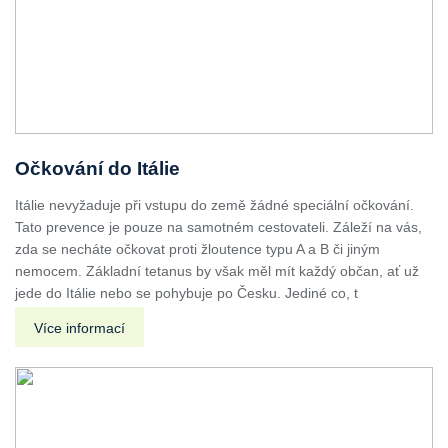
Očkování do Itálie
Itálie nevyžaduje při vstupu do země žádné speciální očkování.
Tato prevence je pouze na samotném cestovateli. Záleží na vás,
zda se necháte očkovat proti žloutence typu A a B či jiným
nemocem. Základní tetanus by však měl mít každý občan, ať už
jede do Itálie nebo se pohybuje po Česku. Jediné co, t
Více informací