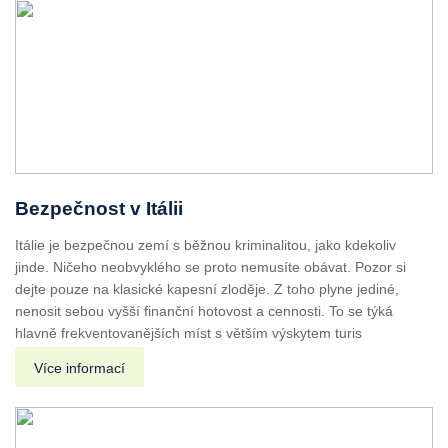
Bezpečnost v Itálii
Itálie je bezpečnou zemí s běžnou kriminalitou, jako kdekoliv
jinde. Ničeho neobvyklého se proto nemusíte obávat. Pozor si
dejte pouze na klasické kapesní zloděje. Z toho plyne jediné,
nenosit sebou vyšší finanční hotovost a cennosti. To se týká
hlavně frekventovanějších míst s větším výskytem turis
Více informací