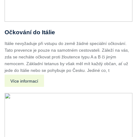
Očkování do Itálie
Itálie nevyžaduje při vstupu do země žádné speciální očkování.
Tato prevence je pouze na samotném cestovateli. Záleží na vás,
zda se necháte očkovat proti žloutence typu A a B či jiným
nemocem. Základní tetanus by však měl mít každý občan, ať už
jede do Itálie nebo se pohybuje po Česku. Jediné co, t
Více informací