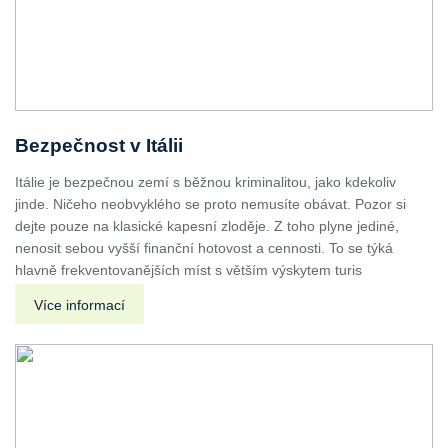
Bezpečnost v Itálii
Itálie je bezpečnou zemí s běžnou kriminalitou, jako kdekoliv
jinde. Ničeho neobvyklého se proto nemusíte obávat. Pozor si
dejte pouze na klasické kapesní zloděje. Z toho plyne jediné,
nenosit sebou vyšší finanční hotovost a cennosti. To se týká
hlavně frekventovanějších míst s větším výskytem turis
Více informací