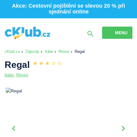
Akce: Cestovní pojištění se slevou 20 % při
sjednání online
MENU
cKlub.cz
Zájezdy
Itálie
Rimini
Regal
Regal
Itálie
,
Rimini