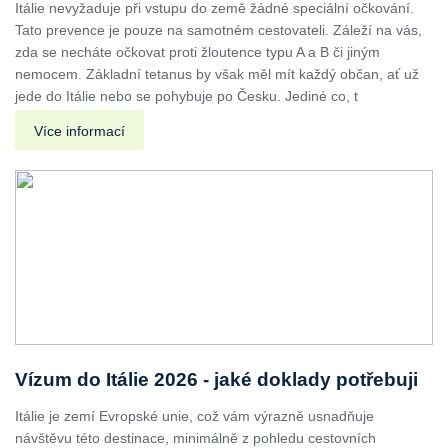
Itálie nevyžaduje při vstupu do země žádné speciální očkování.
Tato prevence je pouze na samotném cestovateli. Záleží na vás,
zda se necháte očkovat proti žloutence typu A a B či jiným
nemocem. Základní tetanus by však měl mít každý občan, ať už
jede do Itálie nebo se pohybuje po Česku. Jediné co, t
Více informací
Vízum do Itálie 2026 - jaké doklady potřebuji
Itálie je zemí Evropské unie, což vám výrazně usnadňuje
návštěvu této destinace, minimálně z pohledu cestovních