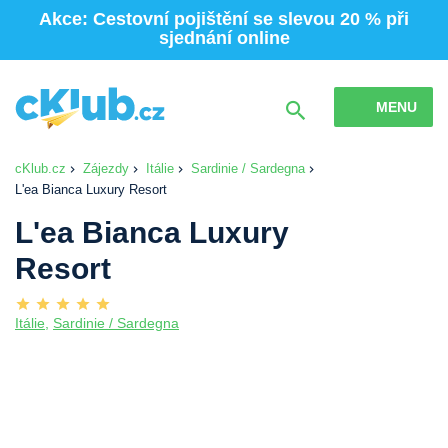
Akce: Cestovní pojištění se slevou 20 % při
sjednání online
MENU
cKlub.cz
Zájezdy
Itálie
Sardinie / Sardegna
L'ea Bianca Luxury Resort
L'ea Bianca Luxury
Resort
Itálie
,
Sardinie / Sardegna