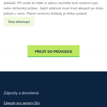
dokladů. Při cestě do Itálie si sebou vezměte buď cestovní pas
nebo občanský průkaz. Jejich platnost musí trvat alespoň po dobu
pobytu v zemi. Platné cestovní doklady je třeba vystavit
Více informací
PŘEJÍT DO PRŮVODCE
Zájezdy a dovolená
Zájezdy pro seniory 55+