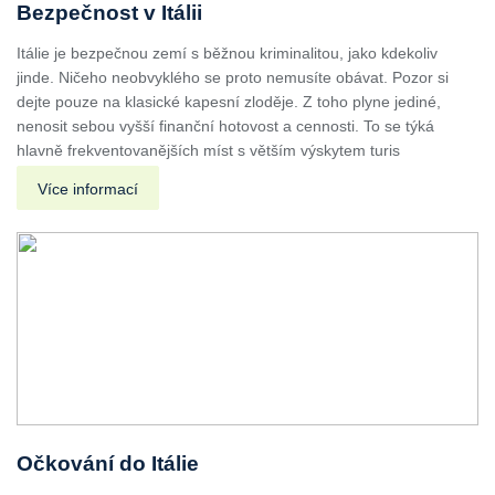
Bezpečnost v Itálii
Itálie je bezpečnou zemí s běžnou kriminalitou, jako kdekoliv
jinde. Ničeho neobvyklého se proto nemusíte obávat. Pozor si
dejte pouze na klasické kapesní zloděje. Z toho plyne jediné,
nenosit sebou vyšší finanční hotovost a cennosti. To se týká
hlavně frekventovanějších míst s větším výskytem turis
Více informací
Očkování do Itálie