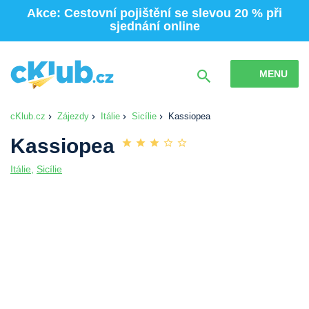
Akce: Cestovní pojištění se slevou 20 % při
sjednání online
MENU
cKlub.cz
Zájezdy
Itálie
Sicílie
Kassiopea
Kassiopea
Itálie
,
Sicílie