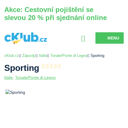
Akce: Cestovní pojištění se
slevou 20 % při sjednání online
MENU
cKlub.cz
Zájezdy
Itálie
Tonale/Ponte di Legno
Sporting
Sporting
Itálie
,
Tonale/Ponte di Legno