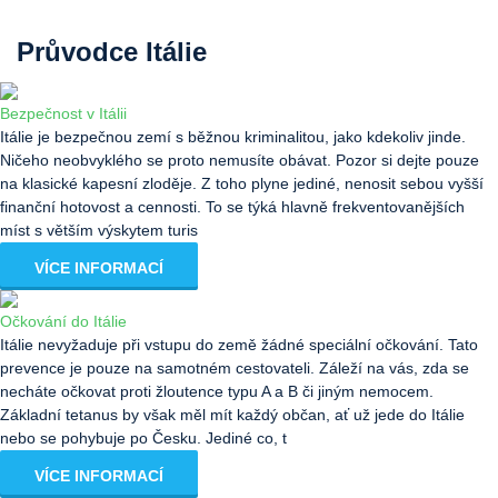
Průvodce Itálie
Bezpečnost v Itálii
Itálie je bezpečnou zemí s běžnou kriminalitou, jako kdekoliv jinde.
Ničeho neobvyklého se proto nemusíte obávat. Pozor si dejte pouze
na klasické kapesní zloděje. Z toho plyne jediné, nenosit sebou vyšší
finanční hotovost a cennosti. To se týká hlavně frekventovanějších
míst s větším výskytem turis
VÍCE INFORMACÍ
Očkování do Itálie
Itálie nevyžaduje při vstupu do země žádné speciální očkování. Tato
prevence je pouze na samotném cestovateli. Záleží na vás, zda se
necháte očkovat proti žloutence typu A a B či jiným nemocem.
Základní tetanus by však měl mít každý občan, ať už jede do Itálie
nebo se pohybuje po Česku. Jediné co, t
VÍCE INFORMACÍ