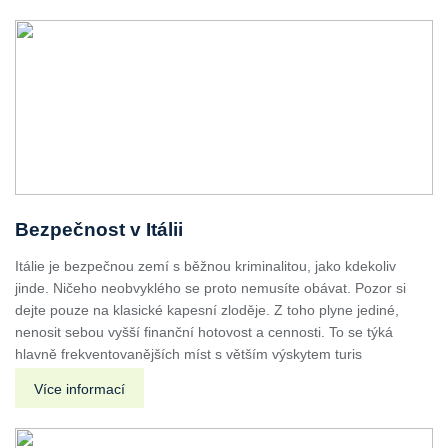
Bezpečnost v Itálii
Itálie je bezpečnou zemí s běžnou kriminalitou, jako kdekoliv
jinde. Ničeho neobvyklého se proto nemusíte obávat. Pozor si
dejte pouze na klasické kapesní zloděje. Z toho plyne jediné,
nenosit sebou vyšší finanční hotovost a cennosti. To se týká
hlavně frekventovanějších míst s větším výskytem turis
Více informací