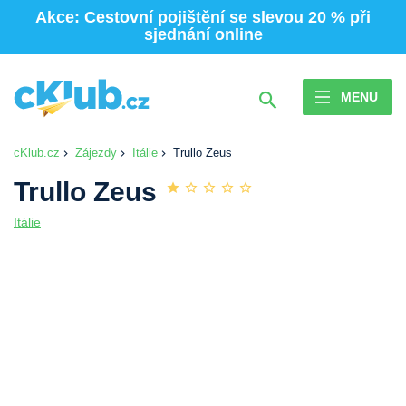
Akce: Cestovní pojištění se slevou 20 % při
sjednání online
MENU
cKlub.cz
Zájezdy
Itálie
Trullo Zeus
Trullo Zeus
Itálie