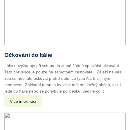
Očkování do Itálie
Itálie nevyžaduje při vstupu do země žádné speciální očkování.
Tato prevence je pouze na samotném cestovateli. Záleží na vás,
zda se necháte očkovat proti žloutence typu A a B či jiným
nemocem. Základní tetanus by však měl mít každý občan, ať už
jede do Itálie nebo se pohybuje po Česku. Jediné co, t
Více informací