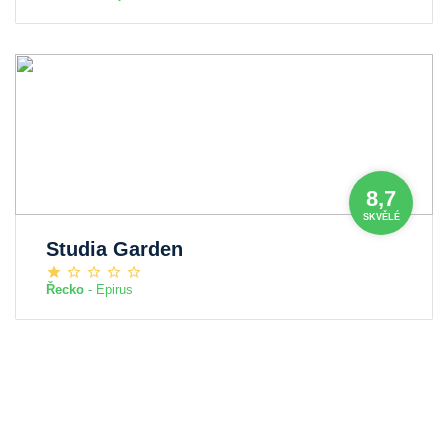
8,7
SKVĚLÉ
Studia Garden
Řecko
- Epirus