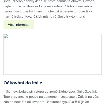
jinde. Ničeho neobvyklého se proto nemusíte obávat. Pozor si
dejte pouze na klasické kapesní zloděje. Z toho plyne jediné,
nenosit sebou vyšší finanční hotovost a cennosti. To se týká
hlavně frekventovanějších míst s větším výskytem turis
Více informací
Očkování do Itálie
Itálie nevyžaduje při vstupu do země žádné speciální očkování.
Tato prevence je pouze na samotném cestovateli. Záleží na vás,
zda se necháte očkovat proti žloutence typu A a B či jiným