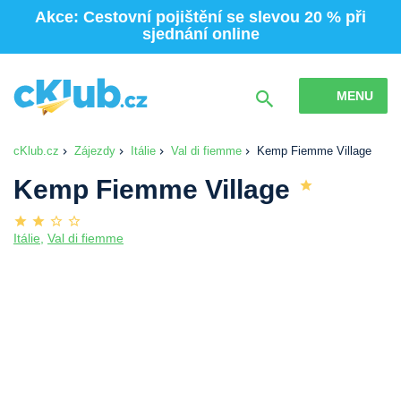
Akce: Cestovní pojištění se slevou 20 % při
sjednání online
MENU
cKlub.cz
Zájezdy
Itálie
Val di fiemme
Kemp Fiemme Village
Kemp Fiemme Village
Itálie
,
Val di fiemme