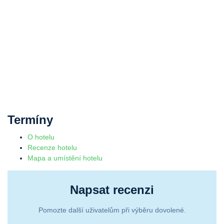
Termíny
O hotelu
Recenze hotelu
Mapa a umístění hotelu
Napsat recenzi
Pomozte další uživatelům při výběru dovolené.