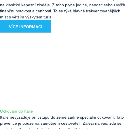
na klasické kapesní zloděje. Z toho plyne jediné, nenosit sebou vyšší
finanční hotovost a cennosti. To se týká hlavně frekventovanějších
míst s větším výskytem turis
VÍCE INFORMACÍ
Očkování do Itálie
Itálie nevyžaduje při vstupu do země žádné speciální očkování. Tato
prevence je pouze na samotném cestovateli. Záleží na vás, zda se