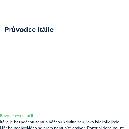
Průvodce Itálie
Bezpečnost v Itálii
Itálie je bezpečnou zemí s běžnou kriminalitou, jako kdekoliv jinde.
Ničeho neobvyklého se proto nemusíte obávat. Pozor si dejte pouze