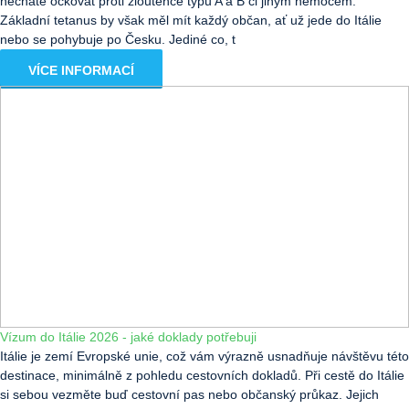
necháte očkovat proti žloutence typu A a B či jiným nemocem.
Základní tetanus by však měl mít každý občan, ať už jede do Itálie
nebo se pohybuje po Česku. Jediné co, t
VÍCE INFORMACÍ
Vízum do Itálie 2026 - jaké doklady potřebuji
Itálie je zemí Evropské unie, což vám výrazně usnadňuje návštěvu této
destinace, minimálně z pohledu cestovních dokladů. Při cestě do Itálie
si sebou vezměte buď cestovní pas nebo občanský průkaz. Jejich