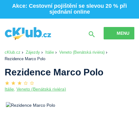
Akce: Cestovní pojištění se slevou 20 % při
sjednání online
MENU
cKlub.cz
Zájezdy
Itálie
Veneto (Benátská riviéra)
Rezidence Marco Polo
Rezidence Marco Polo
Itálie
,
Veneto (Benátská riviéra)