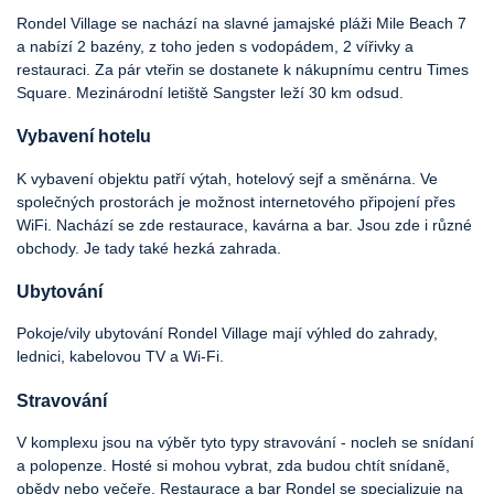
Rondel Village se nachází na slavné jamajské pláži Mile Beach 7
a nabízí 2 bazény, z toho jeden s vodopádem, 2 vířivky a
restauraci. Za pár vteřin se dostanete k nákupnímu centru Times
Square. Mezinárodní letiště Sangster leží 30 km odsud.
Vybavení hotelu
K vybavení objektu patří výtah, hotelový sejf a směnárna. Ve
společných prostorách je možnost internetového připojení přes
WiFi. Nachází se zde restaurace, kavárna a bar. Jsou zde i různé
obchody. Je tady také hezká zahrada.
Ubytování
Pokoje/vily ubytování Rondel Village mají výhled do zahrady,
lednici, kabelovou TV a Wi-Fi.
Stravování
V komplexu jsou na výběr tyto typy stravování - nocleh se snídaní
a polopenze. Hosté si mohou vybrat, zda budou chtít snídaně,
obědy nebo večeře. Restaurace a bar Rondel se specializuje na