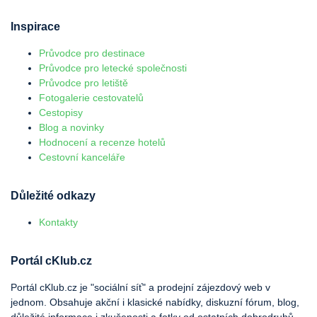
Inspirace
Průvodce pro destinace
Průvodce pro letecké společnosti
Průvodce pro letiště
Fotogalerie cestovatelů
Cestopisy
Blog a novinky
Hodnocení a recenze hotelů
Cestovní kanceláře
Důležité odkazy
Kontakty
Portál cKlub.cz
Portál cKlub.cz je "sociální síť" a prodejní zájezdový web v
jednom. Obsahuje akční i klasické nabídky, diskuzní fórum, blog,
důležité informace i zkušenosti a fotky od ostatních dobrodruhů.