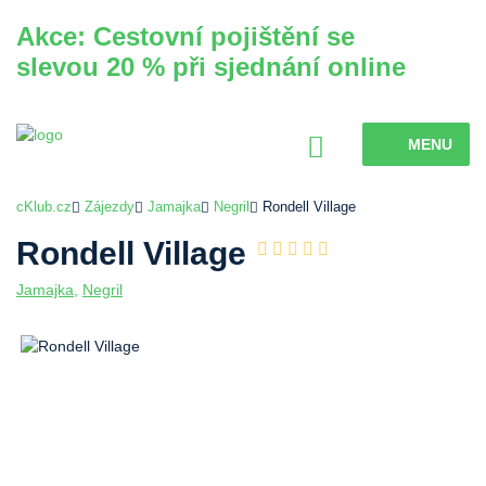
Akce: Cestovní pojištění se
slevou 20 % při sjednání online
MENU
cKlub.cz
Zájezdy
Jamajka
Negril
Rondell Village
Rondell Village
Jamajka
,
Negril