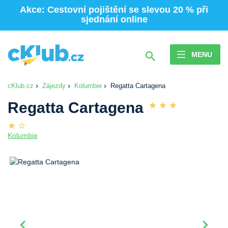
Akce: Cestovní pojištění se slevou 20 % při
sjednání online
MENU
cKlub.cz
Zájezdy
Kolumbie
Regatta Cartagena
Regatta Cartagena
Kolumbie