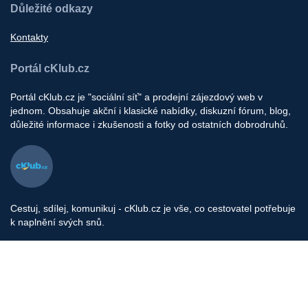
Důležité odkazy
Kontakty
Portál cKlub.cz
Portál cKlub.cz je "sociální síť" a prodejní zájezdový web v
jednom. Obsahuje akční i klasické nabídky, diskuzní fórum, blog,
důležité informace i zkušenosti a fotky od ostatních dobrodruhů.
Cestuj, sdílej, komunikuj - cKlub.cz je vše, co cestovatel potřebuje
k naplnění svých snů.
Provozovatel portálu: cklub s.r.o, Pod Stárkou 1560/35, Praha 4
IČ: 06657524