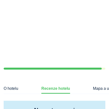
O hotelu
Recenze hotelu
Mapa a u