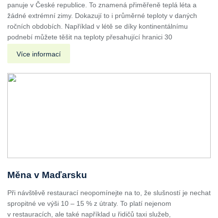
panuje v České republice. To znamená přiměřeně teplá léta a
žádné extrémní zimy. Dokazují to i průměrné teploty v daných
ročních obdobích. Například v létě se díky kontinentálnímu
podnebí můžete těšit na teploty přesahující hranici 30
Více informací
Měna v Maďarsku
Při návštěvě restaurací neopomínejte na to, že slušností je nechat
spropitné ve výši 10 – 15 % z útraty. To platí nejenom
v restauracích, ale také například u řidičů taxi služeb,