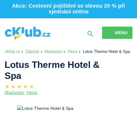
Akce: Cestovní pojištění se slevou 20 % při
sjednání online
MENU
cKlub.cz
Zájezdy
Maďarsko
Heviz
Lotus Therme Hotel & Spa
Lotus Therme Hotel &
Spa
Maďarsko
,
Heviz