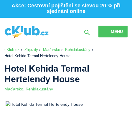
Akce: Cestovní pojištění se slevou 20 % při
sjednání online
MENU
cKlub.cz
Zájezdy
Maďarsko
Kehidakustány
Hotel Kehida Termal Hertelendy House
Hotel Kehida Termal
Hertelendy House
Maďarsko
,
Kehidakustány