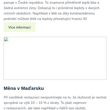
panuje v České republice. To znamená přiměřeně teplá léta a
žádné extrémní zimy. Dokazují to i průměrné teploty v daných
ročních obdobích. Například v létě se díky kontinentálnímu
podnebí můžete těšit na teploty přesahující hranici 30
Více informací
Měna v Maďarsku
Při návštěvě restaurací neopomínejte na to, že slušností je nechat
spropitné ve výši 10 – 15 % z útraty. To platí nejenom
v restauracích, ale také například u řidičů taxi služeb,